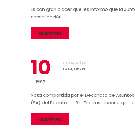
Es con gran placer que les informo que la Junt
consolidación …
READ MORE
10
Categories
,
FACI
UPRRP
MAY
Nota compartida por el Decanato de Asuntos
(SA) del Recinto de Río Piedras dispone que, e
READ MORE