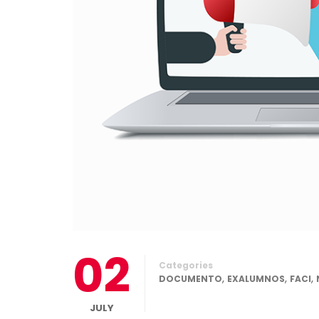
02
Categories
,
,
,
DOCUMENTO
EXALUMNOS
FACI
JULY