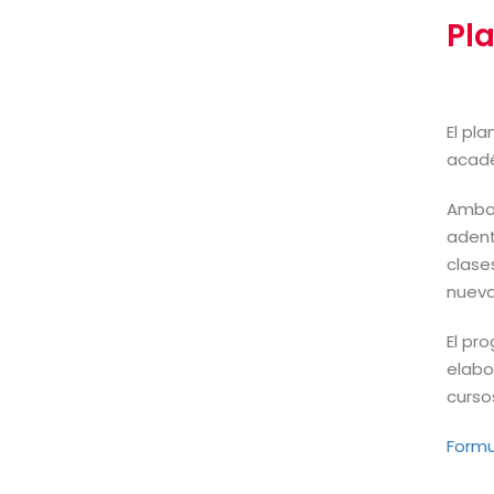
Pl
El pl
acadé
Ambas
adent
clase
nuevas
El pr
elabo
curso
Formu