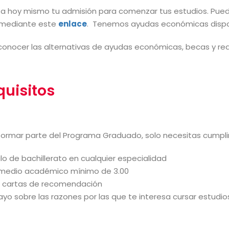
ita hoy mismo tu admisión para comenzar tus estudios. Pue
 mediante este
enlace
. Tenemos ayudas económicas disponi
conocer las alternativas de ayudas económicas, becas y req
quisitos
formar parte del Programa Graduado, solo necesitas cumplir 
ulo de bachillerato en cualquier especialidad
medio académico mínimo de 3.00
 cartas de recomendación
ayo sobre las razones por las que te interesa cursar estud