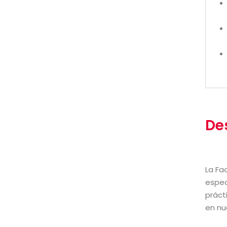
De
La Fa
espec
práct
en nu