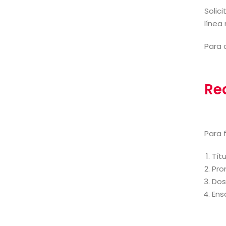
Solic
línea
Para 
Re
Para 
Tít
Pro
Dos
Ens