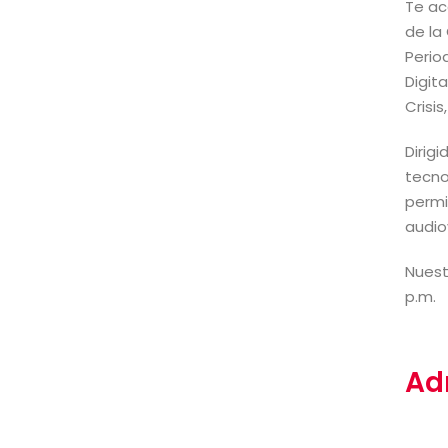
Te ac
de la
Perio
Digit
Crisis
Dirig
tecno
permi
audio
Nuest
p.m.
Ad