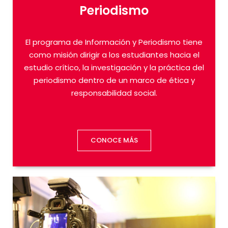
Periodismo
El programa de Información y Periodismo tiene
como misión dirigir a los estudiantes hacia el
estudio crítico, la investigación y la práctica del
periodismo dentro de un marco de ética y
responsabilidad social.
CONOCE MÁS