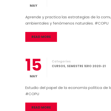
MAY
Aprende y practica las estrategias de la comu
ambientales y fenómenos naturales. #COPU
READ MORE
15
Categories
,
CURSOS
SEMESTRE 1ERO 2020-21
MAY
Estudio del papel de la economía política de 
#COPU
READ MORE