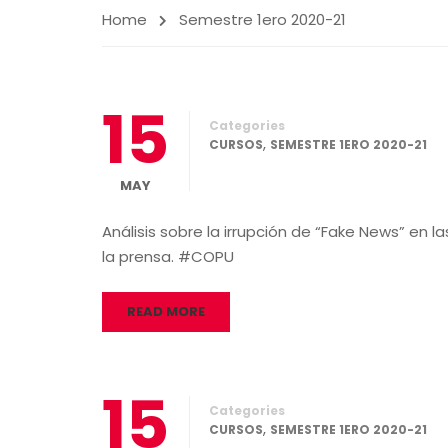
Home
Semestre 1ero 2020-21
15
Categories
,
CURSOS
SEMESTRE 1ERO 2020-21
MAY
Análisis sobre la irrupción de “Fake News” en l
la prensa. #COPU
READ MORE
15
Categories
,
CURSOS
SEMESTRE 1ERO 2020-21