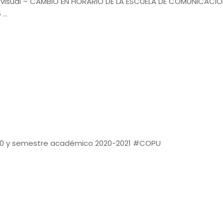
visual – CAMBIO EN HORARIO DE LA ESCUELA DE COMUNICACIÓN 
 …
020 y semestre académico 2020-2021 #COPU