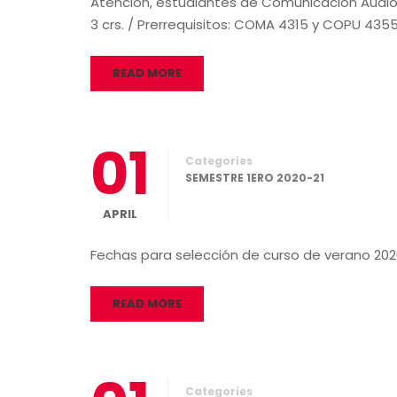
Atención, estudiantes de Comunicación Audio
3 crs. / Prerrequisitos: COMA 4315 y COPU 4355
READ MORE
01
Categories
SEMESTRE 1ERO 2020-21
APRIL
Fechas para selección de curso de verano 2
READ MORE
Categories