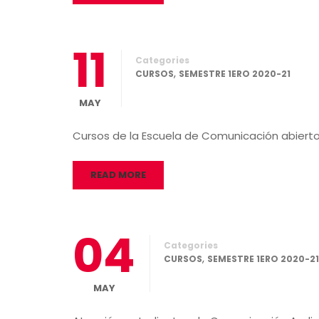
11
Categories
,
CURSOS
SEMESTRE 1ERO 2020-21
MAY
Cursos de la Escuela de Comunicación abierto
READ MORE
04
Categories
,
CURSOS
SEMESTRE 1ERO 2020-21
MAY