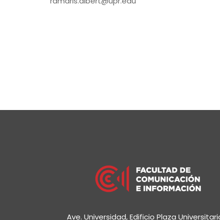
ramaris.albert@upr.edu
Ave. Universidad, Edificio Plaza Universitari