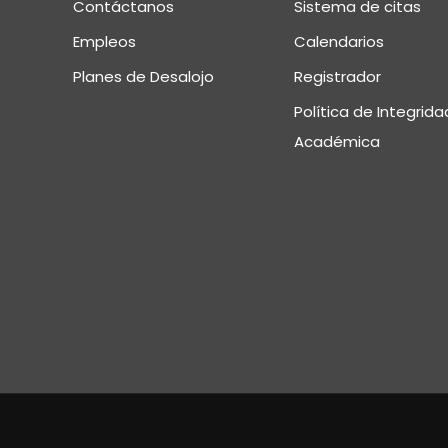
Contáctanos
Sistema de citas
Empleos
Calendarios
Planes de Desalojo
Registrador
Política de Integrida
Académica