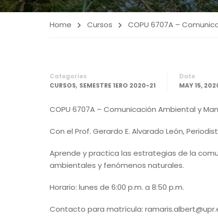
Home
Cursos
COPU 6707A – Comunicac
Categories
Date
,
CURSOS
SEMESTRE 1ERO 2020-21
MAY 15, 202
COPU 6707A – Comunicación Ambiental y Mane
Con el Prof. Gerardo E. Alvarado León, Periodi
Aprende y practica las estrategias de la comu
ambientales y fenómenos naturales.
Horario: lunes de 6:00 p.m. a 8:50 p.m.
Contacto para matrícula: ramaris.albert@upr