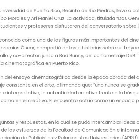
iversidad de Puerto Rico, Recinto de Río Piedras, llevó a c
o Morales y Arí Maniel Cruz. La actividad, titulada “Dos Ge
tudiantes y profesores disfrutaron del conversatorio sobre la 
econocido como una de las figuras más importantes del cine 
premios Óscar, compartió datos e historias sobre su trayecto
allo y co-director, junto a Bad Bunny, del cortometraje DeBí
ria cinematográfica en Puerto Rico.
n del ensayo cinematográfico desde la época dorada del ci
je constante en el arte, afirmando que: “uno nunca se gradú
 e interpretativa, la autenticidad creativa frente a la búsqu
omo en el creativo. El encuentro actuó como un espacio par
untas y respuestas, en la cual se pudo intercambiar ideas co
e de los esfuerzos de la Facultad de Comunicación e Informa
iación de Publicistas y Relacionistas Universitarios (APRU) 