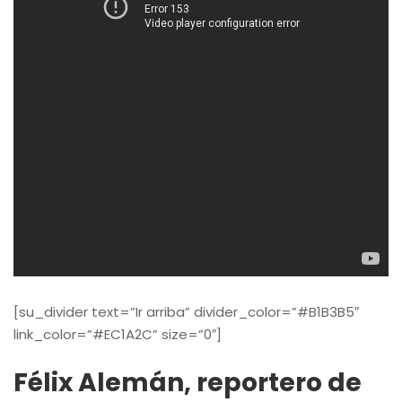
[su_divider text=”Ir arriba” divider_color=”#B1B3B5″
link_color=”#EC1A2C” size=”0″]
Félix Alemán, reportero de