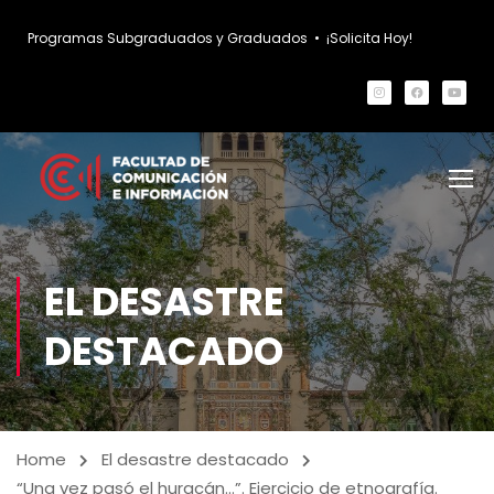
Programas Subgraduados y Graduados
•
¡Solicita Hoy!
EL DESASTRE
DESTACADO
Home
El desastre destacado
“Una vez pasó el huracán…”. Ejercicio de etnografía.