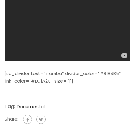
[su_divider text=”Ir arriba” divider_color=”#B1B3B5″
link_color=”#EC1A2C” size=”1″]
Tag:
Documental
Share: