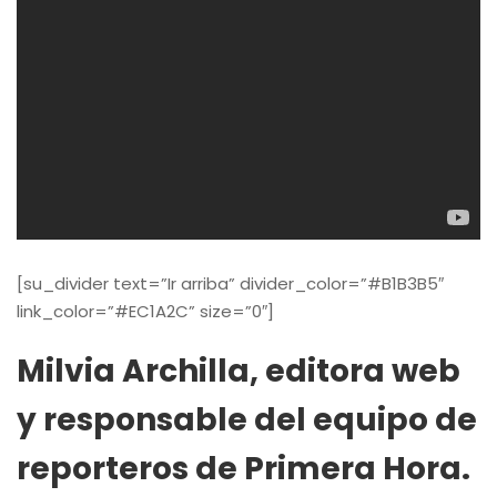
[su_divider text=”Ir arriba” divider_color=”#B1B3B5″
link_color=”#EC1A2C” size=”0″]
Milvia Archilla, editora web
y responsable del equipo de
reporteros de Primera Hora.