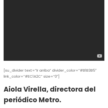
[su_divider text=”Ir arriba” divider_color=”#B1B3B5″
link_color=”#EC1A2C” size=”0″]
Aiola Virella, directora del
periódico Metro.