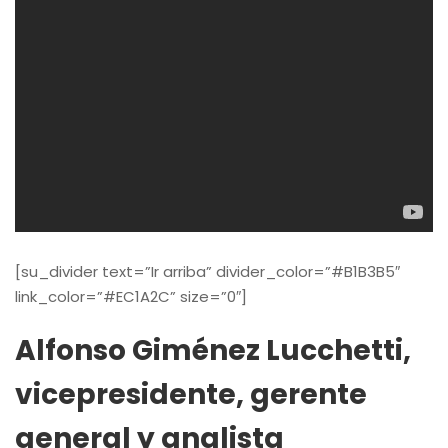
[su_divider text=”Ir arriba” divider_color=”#B1B3B5″
link_color=”#EC1A2C” size=”0″]
Alfonso Giménez Lucchetti,
vicepresidente, gerente
general y analista