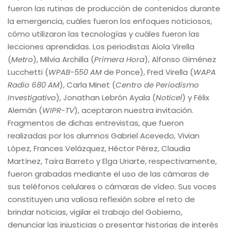
fueron las rutinas de producción de contenidos durante
la emergencia, cuáles fueron los enfoques noticiosos,
cómo utilizaron las tecnologías y cuáles fueron las
lecciones aprendidas. Los periodistas Aiola Virella
(
Metro
), Milvia Archilla (
Primera Hora
), Alfonso Giménez
Lucchetti (
WPAB-550 AM
de Ponce), Fred Virella (
WAPA
Radio 680 AM
), Carla Minet (
Centro de Periodismo
Investigativo
), Jonathan Lebrón Ayala (
Noticel
) y Félix
Alemán (
WIPR-TV
), aceptaron nuestra invitación.
Fragmentos de dichas entrevistas, que fueron
realizadas por los alumnos Gabriel Acevedo, Vivian
López, Frances Velázquez, Héctor Pérez, Claudia
Martínez, Taíra Barreto y Elga Uriarte, respectivamente,
fueron grabadas mediante el uso de las cámaras de
sus teléfonos celulares o cámaras de vídeo. Sus voces
constituyen una valiosa reflexión sobre el reto de
brindar noticias, vigilar el trabajo del Gobierno,
denunciar las injusticias o presentar historias de interés