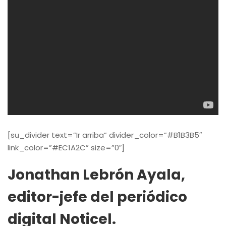
[su_divider text=”Ir arriba” divider_color=”#B1B3B5″
link_color=”#EC1A2C” size=”0″]
Jonathan Lebrón Ayala,
editor-jefe del periódico
digital Noticel.