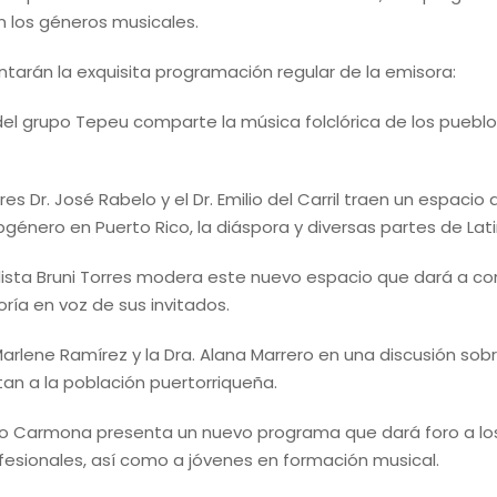
n los géneros musicales.
arán la exquisita programación regular de la emisora:
del grupo Tepeu comparte la música folclórica de los puebl
Dr. José Rabelo y el Dr. Emilio del Carril traen un espacio d
bgénero en Puerto Rico, la diáspora y diversas partes de La
odista Bruni Torres modera este nuevo espacio que dará a c
oría en voz de sus invitados.
 Marlene Ramírez y la Dra. Alana Marrero en una discusión s
tan a la población puertorriqueña.
Jo Carmona presenta un nuevo programa que dará foro a lo
rofesionales, así como a jóvenes en formación musical.