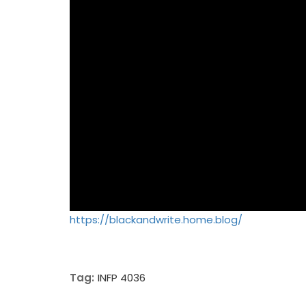
https://blackandwrite.home.blog/
Tag:
INFP 4036