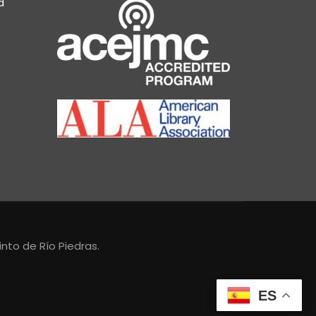
d
nto de Río Piedras.
ES