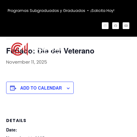
Programas Subgraduados y Graduados
•
¡Solicita Hoy!
« All Events
This event has passed.
Feriado: Día del Veterano
November 11, 2025
ADD TO CALENDAR
DETAILS
Date: