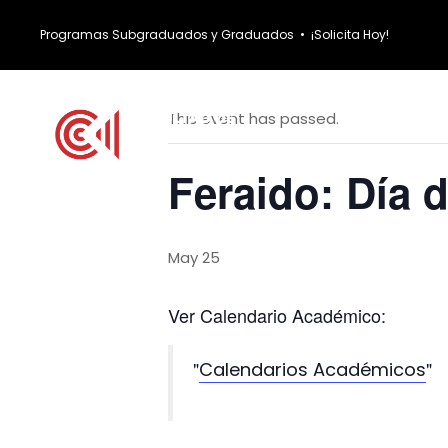
Programas Subgraduados y Graduados
•
¡Solicita Hoy!
« All Events
INICIO
ESTU
This event has passed.
Feraido: Día 
May 25
Ver Calendario Académico:
Calendarios Académicos