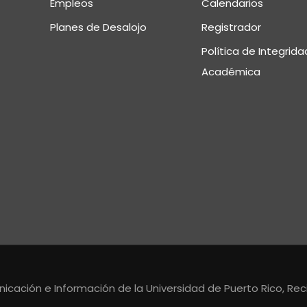
Empleos
Calendarios
Planes de Desalojo
Registrador
Política de Integrida
Académica
cación e Información de la Universidad de Puerto Rico, Reci