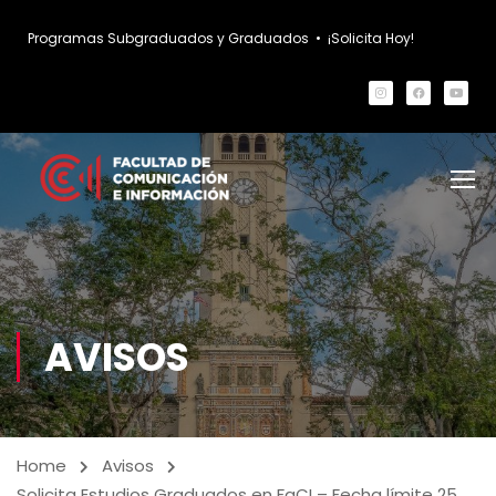
Programas Subgraduados y Graduados
•
¡Solicita Hoy!
AVISOS
Home
Avisos
Solicita Estudios Graduados en FaCI – Fecha límite 25