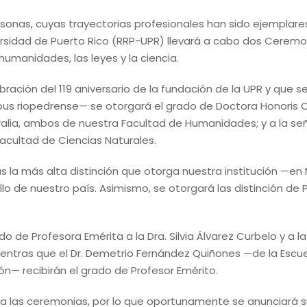
sonas, cuyas trayectorias profesionales han sido ejemplares
versidad de Puerto Rico (RRP-UPR) llevará a cabo dos Cerem
humanidades, las leyes y la ciencia.
ción del 119 aniversario de la fundación de la UPR y que se 
 campus riopedrense— se otorgará el grado de Doctora Honori
ralia, ambos de nuestra Facultad de Humanidades; y a la se
acultad de Ciencias Naturales.
 la más alta distinción que otorga nuestra institución —en
o de nuestro país. Asimismo, se otorgará las distinción de P
do de Profesora Emérita a la Dra. Silvia Álvarez Curbelo y a
ntras que el Dr. Demetrio Fernández Quiñones —de la Escu
n— recibirán el grado de Profesor Emérito.
r a las ceremonias, por lo que oportunamente se anunciará s