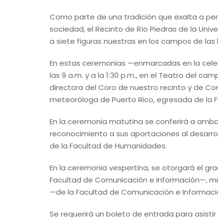
Como parte de una tradición que exalta a per
sociedad, el Recinto de Río Piedras de la Uni
a siete figuras nuestras en los campos de las 
En estas ceremonias —enmarcadas en la celebra
las 9 a.m. y a la 1:30 p.m., en el Teatro del
directora del Coro de nuestro recinto y de Co
meteoróloga de Puerto Rico, egresada de la F
En la ceremonia matutina se conferirá a ambas
reconocimiento a sus aportaciones al desarroll
de la Facultad de Humanidades.
En la ceremonia vespertina, se otorgará el gra
Facultad de Comunicación e Información—, mie
—de la Facultad de Comunicación e Informació
Se requerirá un boleto de entrada para asisti