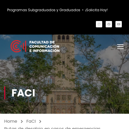
Programas Subgraduados y Graduados
•
¡Solicita Hoy!
FACI
Home
FaCI
Rutas de desalojo en casos de emergencias