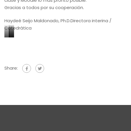
clase y Moodle lo más pronto posible.
Gracias a todos por su cooperación.
Haydeé Seijo Maldonado, Ph.D.Directora interina /
Catedrática
Plan
Plan
Plan
de
de
de
desalojo
desalojo
desalojo
–
–
–
Share:
3er
4to
6to
piso
piso
piso