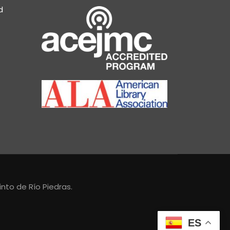
d
nto de Río Piedras.
ES