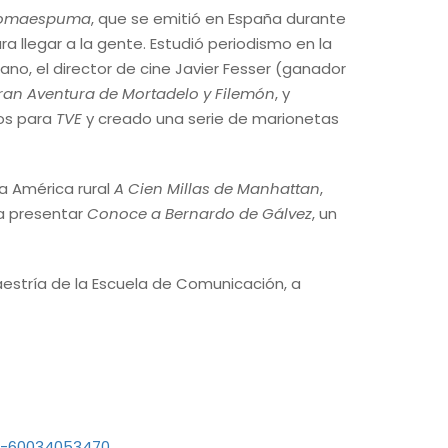
omaespuma
, que se emitió en España durante
ra llegar a la gente. Estudió periodismo en la
ano, el director de cine Javier Fesser (ganador
ran Aventura de Mortadelo y Filemón
, y
vos para
TVE
y creado una serie de marionetas
la América rural
A Cien Millas de Manhattan
,
a presentar
Conoce a Bernardo de Gálvez
, un
estría de la Escuela de Comunicación, a
ts-60034053470