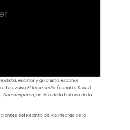
er
odista, escritor y guionista español,
ra televisiva
El Intermedio
(canal
La Sexta
).
d,
Gomaespuma
, un hito de la historia de la
udiantes del Recinto de Rio Piedras de la