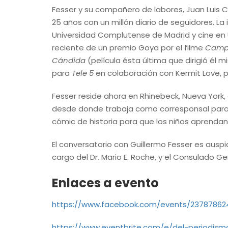
Fesser y su compañero de labores, Juan Luis C
25 años con un millón diario de seguidores. La 
Universidad Complutense de Madrid y cine en US
reciente de un premio Goya por el filme
Camp
Cándida
(película ésta última que dirigió él 
para
Tele 5
en colaboración con Kermit Love, p
Fesser reside ahora en Rhinebeck, Nueva York, e
desde donde trabaja como corresponsal para 
cómic de historia para que los niños aprendan
El conversatorio con Guillermo Fesser es auspi
cargo del Dr. Mario E. Roche, y el Consulado G
Enlaces a evento
https://www.facebook.com/events/23787862
https://www.eventbrite.com/e/del-periodism