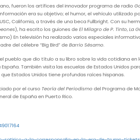
ano, fueron los artífices del innovador programa de radio
G
información era su objetivo; el humor, el vehículo utilizado pa
C, California, a través de una beca Fullbright. Con su herm
eones
), ha escrito los guiones de
El Milagro de P. Tinto
,
La G
mismo) En televisión ha realizado varios especiales informati
adre del célebre “Big Bird” de
Barrio Sésamo
.
l pueblo que dio título a su libro sobre la vida cotidiana en 
España. También visita las escuelas de Estados Unidos par
 que Estados Unidos tiene profundas raíces hispanas.
ciado por el curso
Teoría del Periodismo
del Programa de Ma
eneral de España en Puerto Rico.
49017164
o-satirico-a-la-corresponsalia-en-la-era-de-trump-ticke