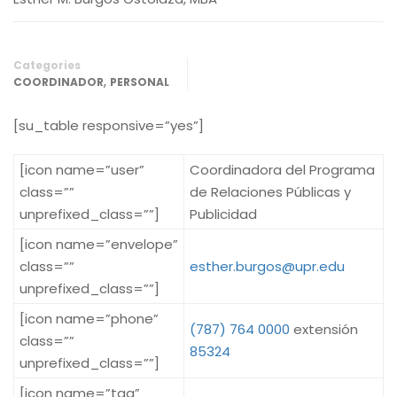
Categories
,
COORDINADOR
PERSONAL
[su_table responsive=”yes”]
[icon name=”user”
Coordinadora del Programa
class=””
de Relaciones Públicas y
unprefixed_class=””]
Publicidad
[icon name=”envelope”
class=””
esther.burgos@upr.edu
unprefixed_class=””]
[icon name=”phone”
(787) 764 0000
extensión
class=””
85324
unprefixed_class=””]
[icon name=”tag”