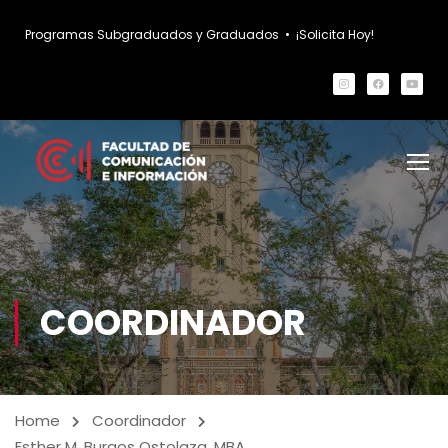
Programas Subgraduados y Graduados
•
¡Solicita Hoy!
COORDINADOR
Home
Coordinador
Esther M. Burgos Ostolaza, MBA