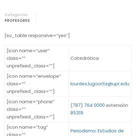
Categories
PROFESORES
[su_table responsive=”yes”]
[icon name=”user”
class=””
Catedrática
unprefixed_class=””]
[icon name=”envelope”
class=””
lourdes.lugoortiz@upr.edu
unprefixed_class=””]
[icon name=”phone”
(787) 764 0000
extensión
class=””
85319
unprefixed_class=””]
[icon name=”tag”
Periodismo
;
Estudios de
class=””